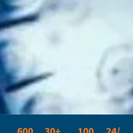
600
30+
100
24/