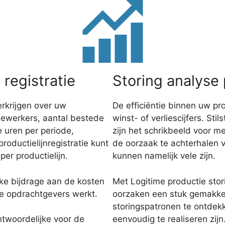
 registratie
Storing analyse 
erkrijgen over uw
De efficiëntie binnen uw pr
dewerkers, aantal bestede
winst- of verliescijfers. S
 uren per periode,
zijn het schrikbeeld voor me
roductielijnregistratie kunt
de oorzaak te achterhalen 
per productielijn.
kunnen namelijk vele zijn.
jke bijdrage aan de kosten
Met Logitime productie sto
re opdrachtgevers werkt.
oorzaken een stuk gemakkel
storingspatronen te ontde
eenvoudig te realiseren zijn
ntwoordelijke voor de