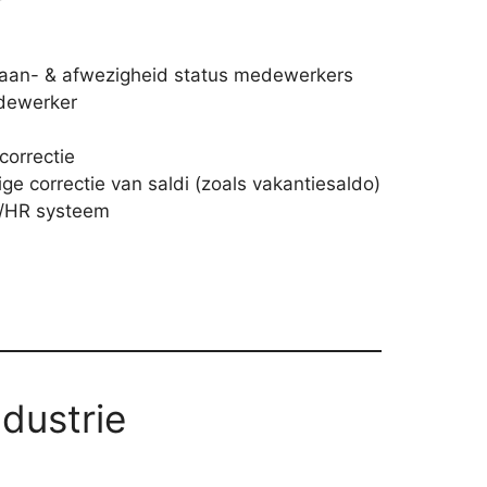
 aan- & afwezigheid status medewerkers
edewerker
orrectie
e correctie van saldi (zoals vakantiesaldo)
s/HR systeem
dustrie