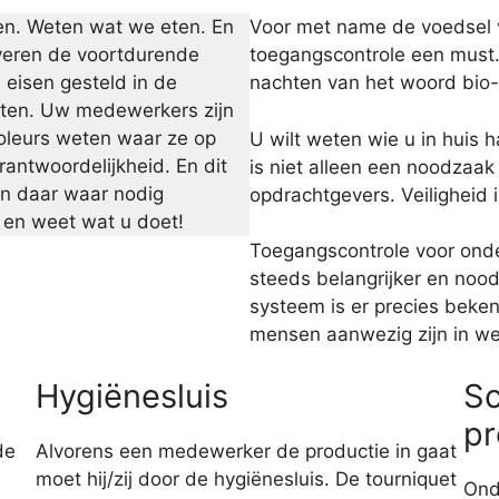
len. Weten wat we eten. En
Voor met name de voedsel 
everen de voortdurende
toegangscontrole een must
e eisen gesteld in de
nachten van het woord bio-
ten. Uw medewerkers zijn
roleurs weten waar ze op
U wilt weten wie u in huis ha
antwoordelijkheid. En dit
is niet alleen een noodzaak
 en daar waar nodig
opdrachtgevers. Veiligheid i
 en weet wat u doet!
Toegangscontrole voor on
steeds belangrijker en noo
systeem is er precies beken
mensen aanwezig zijn in wel
Hygiënesluis
Sc
pr
de
Alvorens een medewerker de productie in gaat
moet hij/zij door de hygiënesluis. De tourniquet
Ond