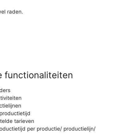
wel raden.
functionaliteiten
rders
tiviteiten
tielijnen
productietijd
telde tarieven
uctietijd per productie/ productielijn/