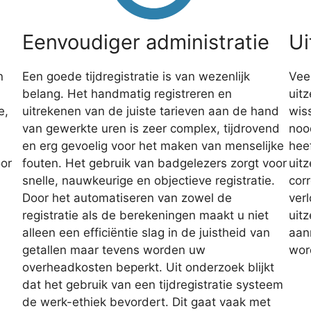
Eenvoudiger administratie
Ui
n
Een goede tijdregistratie is van wezenlijk
Vee
belang. Het handmatig registreren en
uit
e,
uitrekenen van de juiste tarieven aan de hand
wis
van gewerkte uren is zeer complex, tijdrovend
nood
en erg gevoelig voor het maken van menselijke
heef
oor
fouten. Het gebruik van badgelezers zorgt voor
uit
snelle, nauwkeurige en objectieve registratie.
cor
Door het automatiseren van zowel de
ver
registratie als de berekeningen maakt u niet
uit
alleen een efficiëntie slag in de juistheid van
aan
getallen maar tevens worden uw
wor
overheadkosten beperkt. Uit onderzoek blijkt
dat het gebruik van een tijdregistratie systeem
de werk-ethiek bevordert. Dit gaat vaak met