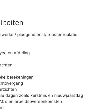
liteiten
werker/ ploegendienst/ rooster roulatie
yee en afdeling
achten
ieke berekeningen
chtovergang
erzichten
le dagen zoals kerstmis en nieuwjaarsdag
CA0’s en arbeidsovereenkomsten
en