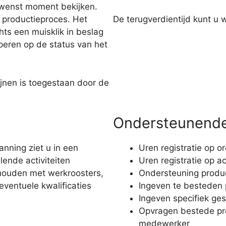
gewenst moment bekijken.
 productieproces. Het
De terugverdientijd kunt u 
ts een muisklik in beslag
ciperen op de status van het
ijnen is toegestaan door de
Ondersteunende 
nning ziet u in een
Uren registratie op o
ende activiteiten
Uren registratie op ac
ehouden met werkroosters,
Ondersteuning produc
ventuele kwalificaties
Ingeven te besteden 
Ingeven specifiek ges
Opvragen bestede prod
medewerker