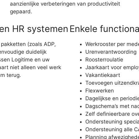
aanzienlijke verbeteringen van productiviteit
gepaard.
- en HR systemen
Enkele functiona
s pakketten (zoals ADP,
Werkrooster per mede
nvoudige duidelijk
Urenverantwoording
ssen Logitime en uw
Roosterroulatie
art niet alleen veel werk
Jaarkaart voor emplo
um terug.
Vakantiekaart
Toevoegen uitzendkr
Flexwerken
Dagelijkse en period
Dagschema’s met na
Zelf definieerbare ov
Ondersteuning specia
Ondersteuning alle 
Planning afwezighed