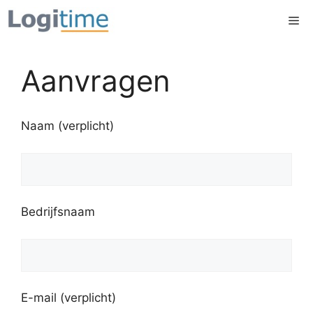
Ga
Me
naar
de
inhoud
Aanvragen
Naam (verplicht)
Bedrijfsnaam
E-mail (verplicht)